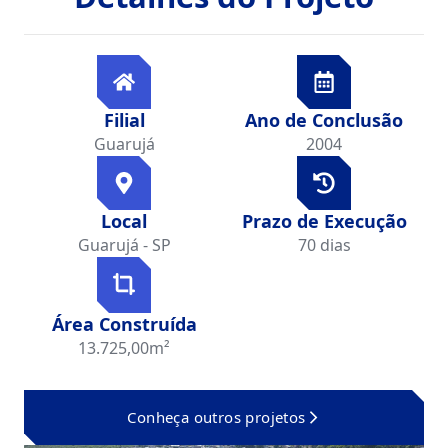
Filial
Ano de Conclusão
Guarujá
2004
Local
Prazo de Execução
Guarujá - SP
70 dias
Área Construída
13.725,00m²
Conheça outros projetos